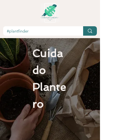
Cuida
do
Plante
ro