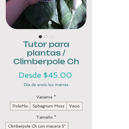
Tutor para
plantas /
Climberpole Ch
Precio
Desde
$45.00
de
Día de envío los martes
oferta
Variante
*
PoleMix
Sphagnum Moss
Vacio
Tamaño
*
Climberpole Ch con maceta 5"