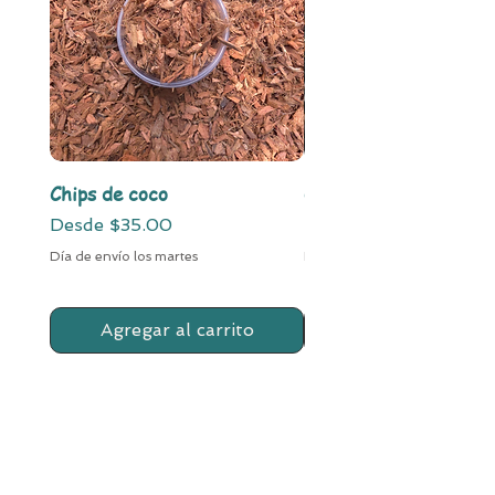
Chips de coco
Chunki Mix
Precio de oferta
Precio de oferta
Desde
$35.00
Desde
Día de envío los martes
Día de envío los martes
Agregar al carrito