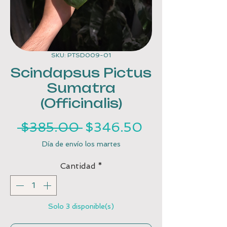
SKU: PTSD009-01
Scindapsus Pictus
Sumatra
(Officinalis)
Precio
Precio
 $385.00 
$346.50
de
Día de envío los martes
oferta
Cantidad
*
Solo 3 disponible(s)