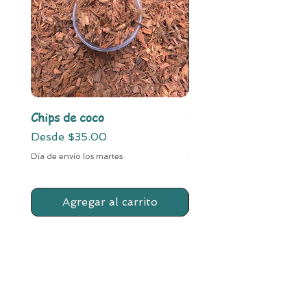
y tropical a tu hogar.
Chips de coco
Chunki Mix
Precio de oferta
Precio de oferta
Desde
$35.00
Desde
Día de envío los martes
Día de envío los martes
Agregar al carrito