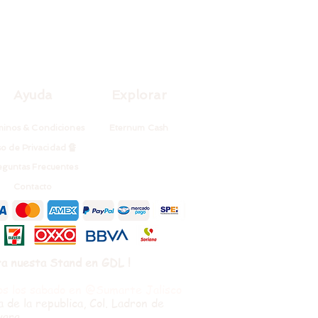
Ayuda
Explorar
inos & Condiciones
Eternum Cash
so de Privacidad 🔏
eguntas Frecuentes
Contacto
ta nuesta Stand en GDL !
s los sabado en @Sumarte Jalisco
a de la republica, Col. Ladron de
vara