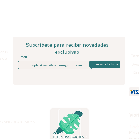
Suscríbete para recibir novedades
exclusivas
er tu
Term
Email
s de
Unirse a la lista
Avi
Pr
Visi
RDEN S.A.S. DE C.V.
Todo
Plaz
Gue