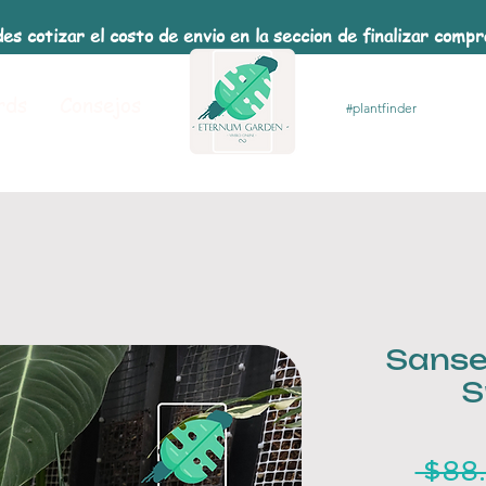
es cotizar el costo de envio en la seccion de finalizar comp
rds
Consejos
Sanse
S
 $88