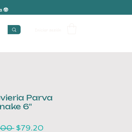
ra 🤓
Iniciar sesión
vieria Parva
nake 6"
Precio
Precio
.00 
$79.20