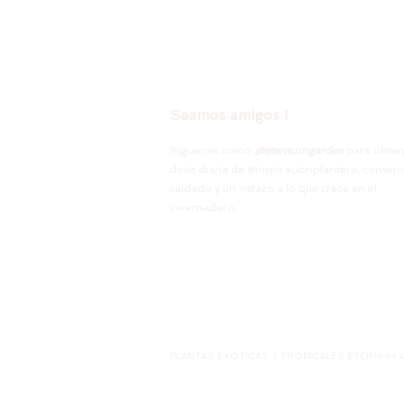
Seamos amigos !
Siguenos como
@
eternumgarden
para obten
dosis diaria de #inspiracionplantera, consejo
cuidado y un vistazo a lo que crece en el
invernadero.
PLANTAS EXOTICAS Y TROPICALES ETERNUM GA