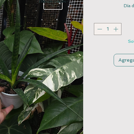
Día d
Sol
Agrega