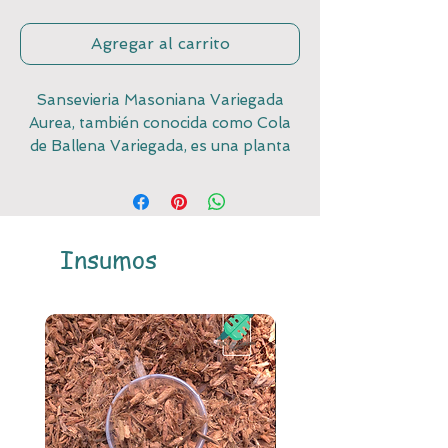
Agregar al carrito
Sansevieria Masoniana Variegada
Aurea, también conocida como Cola
de Ballena Variegada, es una planta
exótica y hermosa que destaca por
sus grandes hojas variegadas de color
verde y amarillo. Esta variedad de
Sansevieria Masoniana es perfecta
Insumos
para aquellos amantes de las plantas
que buscan una pieza única y
llamativa para su colección. Con sus
hojas anchas y gruesas, esta planta
añadirá un toque tropical y
sofisticado a cualquier espacio
interior. Además, su fácil cuidado la
convierte en una excelente opción
para aquellos que buscan una planta