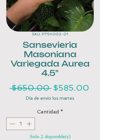
SKU: PTSV002-01
Sansevieria
Masoniana
Variegada Aurea
4.5"
Precio
Precio
 $650.00 
$585.00
de
Día de envío los martes
oferta
Cantidad
*
Solo 2 disponible(s)