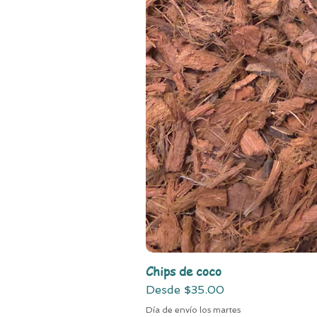
Chips de coco
Precio de oferta
Desde
$35.00
Día de envío los martes