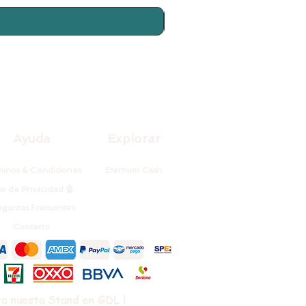
Ayuda
Explorar
inos & Condiciones
Eternum Cash
so de Privacidad 🔏
eguntas Frecuentes
Contacto
ta nuesta Stand en GDL !