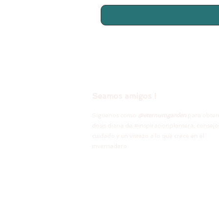
Seamos amigos !
Siguenos como
@
eternumgarden
para obten
dosis diaria de #inspiracionplantera, consejo
cuidado y un vistazo a lo que crece en el
invernadero.