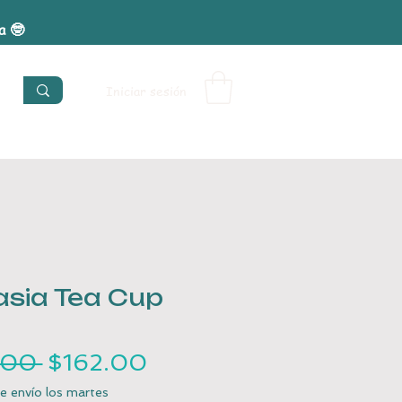
ra 🤓
Iniciar sesión
asia Tea Cup
Precio
Precio
.00 
$162.00
de
e envío los martes