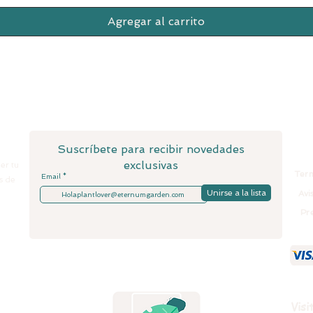
Agregar al carrito
Suscríbete para recibir novedades
exclusivas
er tu
Term
Email
s de
Unirse a la lista
Avi
Pr
Visi