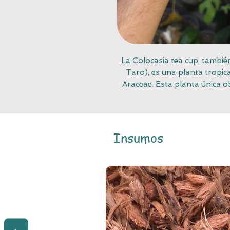
La Colocasia tea cup, tambié
Taro), es una planta tropic
Araceae. Esta planta única 
semejanza sorprendentes de s
té. El hermoso follaje pre
morado-negro con tonos y 
profundidad a 
Insumos