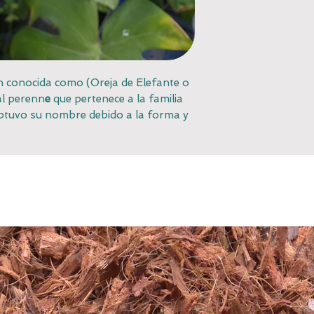
n conocida como (Oreja de Elefante o
al perenn
e
que pertenece a la familia
obtuvo su nombre debido a la forma y
us hojas, que se asemejan a tazas de
senta hojas de color verde intenso a
patrones contrastantes que agregan
su apariencia general.