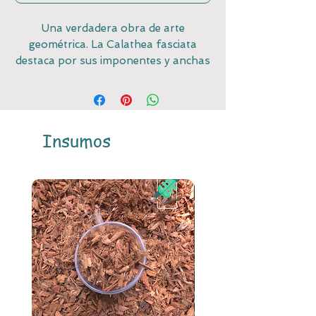
Una verdadera obra de arte
geométrica. La Calathea fasciata
destaca por sus imponentes y anchas
hojas redondas adornadas con
gruesas franjas alternas de color
verde oscuro y verde claro, creando
un efecto visual casi tridimensional. Al
Insumos
igual que otras plantas rezadoras,
eleva su follaje por la noche,
revelando los sutiles y elegantes
tonos púrpuras de su envés.
Cuidados Clave
Iluminación: Luz indirecta media a
brillante. El sol directo es su peor
enemigo, ya que quemará
rápidamente su follaje y
desvanecerá su espectacular
patrón rayado.