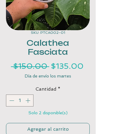
SKU: PTCA002-01
Calathea
Fasciata
Precio
Precio
 $150.00 
$135.00
de
Día de envío los martes
oferta
Cantidad
*
Solo 2 disponible(s)
Agregar al carrito